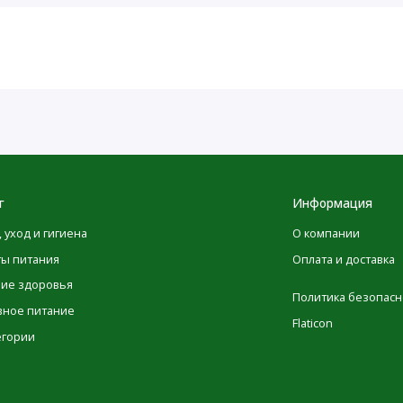
Количество в
% от
1 порции
суточной
нормы†
45
10 г
67 г
75%
35 мг
2%
г
Информация
11 г
*
, уход и гигиена
О компании
ты питания
Оплата и доставка
20 мг
*
ние здоровья
Политика безопасн
 2000 калорий в день.
вное питание
Flaticon
егории
а, экстракт стевии.