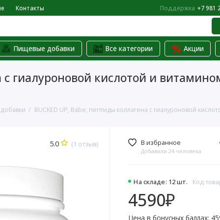
не
Контакты
Поддержка
+7 981 
Пищевые добавки
Все категории
Акции
с гиалуроновой кислотой и витамином 
 добавки
BUCKED UP, Babe, пептиды коллагена с гиалуроновой кислотой
В избранное
5.0
(1 отзыв)
Добавили 24 человека
На складе: 12 шт.
Код това
4590₽
Цена в бонусных баллах: 45