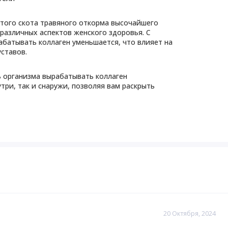
атого скота травяного откорма высочайшего
различных аспектов женского здоровья. С
абатывать коллаген уменьшается, что влияет на
уставов.
ь организма вырабатывать коллаген
три, так и снаружи, позволяя вам раскрыть
жизни, который поддерживает иммунную
ановления организма — более эффективными,
ть кожи, уменьшая количество морщин. Т
акже
фективнее восстанавливаться. *
езных свойств, разработан с учетом научных
ивает более быстрое и эффективное усвоение.
20 Октября, 2024