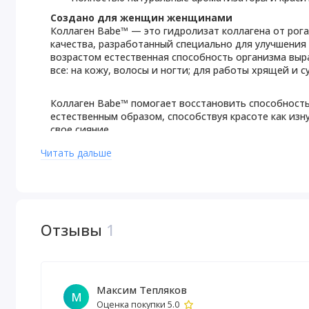
Создано для женщин женщинами
Коллаген Babe™ — это гидролизат коллагена от рог
качества, разработанный специально для улучшения 
возрастом естественная способность организма выр
все: на кожу, волосы и ногти; для работы хрящей и с
Коллаген Babe™ помогает восстановить способност
естественным образом, способствуя красоте как изну
свое сияние.
Читать дальше
Витамин С (60 мг)
Витамин С — ключевой элемент здорового образа 
систему, делает кожу сияющей, а механизмы восст
чем хорошо смазанный механизм.*
Г
иалуроновая кислота (20 мг)
Отзывы
1
Помогает восстановить эластичность и увлажнённос
доказано, что она помогает организму быстрее и эф
Г
идролизат коллагена (11 г)
Гидролизат коллагена, обладающий множеством пол
данных для повышения биодоступности, что обеспеч
Максим Тепляков
*
М
Оценка покупки 5.0