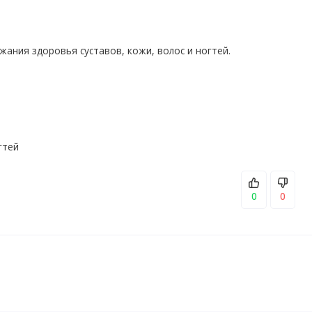
(6–8 унциями) воды ежедневно.
жания здоровья суставов, кожи, волос и ногтей.
тная пленка повреждена или отсутствует.
кт предназначен только для здоровых взрослых
рименения во время беременности, кормления
пе риска или лечитесь от какого-либо
гтей
озникновении нежелательной реакции следует
адном месте.
0
0