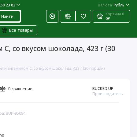
250 23 82
Валюта
Рубль
Корзина
0
Найти
0₽
Все товары
C, со вкусом шоколада, 423 г (30
 и витамином C, со вкусом шоколада, 423 г (30 порций)
BUCKED UP
В сравнение
Производитель
ра: BUP-95084
90