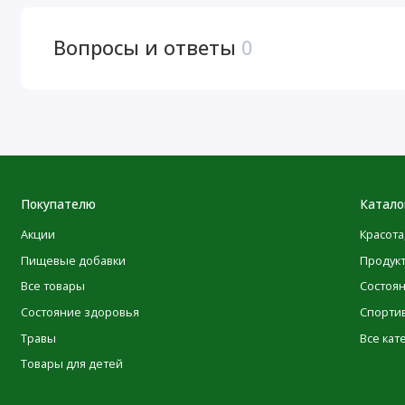
Вопросы и ответы
0
Калории
Белки
витамин С (в виде аскорбиновой кислоты)
Натрий
Покупателю
Катало
Гидролизат бычьего коллагена травяного откорма
Акции
Красота
Пищевые добавки
Продук
Гиалуроновая кислота
Все товары
Состоя
† Процент от суточной нормы при условии потребления
Состояние здоровья
Спорти
* Суточная норма не определена.
Травы
Все кат
Ингредиенты
Товары для детей
Какао, натуральные ароматизаторы, лимонная кислот
Произведено в США импортные ингредиенты