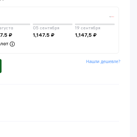
вгуста
05 сентября
19 сентября
47.5 ₽
1,147.5 ₽
1,147,5 ₽
плат
Нашли дешевле?