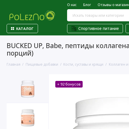
О нас
Блог
Отзывы о магази
Спортивное питание
КАТАЛОГ
BUCKED UP, Babe, пептиды коллагена 
порций)
Главная
Пищевые добавки
Кости, суставы и хрящи
Коллаген и
+ 92 бонусов