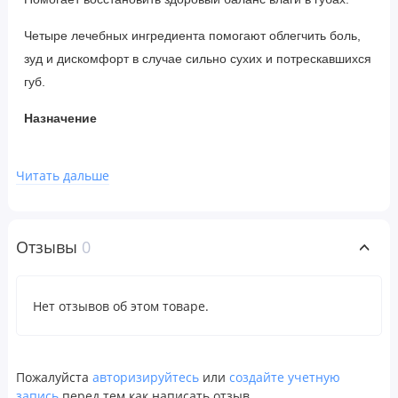
Четыре лечебных ингредиента помогают облегчить боль,
зуд и дискомфорт в случае сильно сухих и потрескавшихся
губ.
Назначение
Для временного облегчения боли и зуда при
Читать дальше
незначительном раздражении губ.
Временное средство защищает и помогает уменьшить
потрескавшиеся или потрескавшиеся губы
Отзывы
0
Помогает защитить губы от иссушающего воздействия
ветра и холода.
Нет отзывов об этом товаре.
Рекомендации по применению
Для взрослых и детей от 2 лет и старше: наносить на
Пожалуйста
авторизируйтесь
или
создайте учетную
пораженный участок не более 3–4 раз в день.
запись
перед тем как написать отзыв