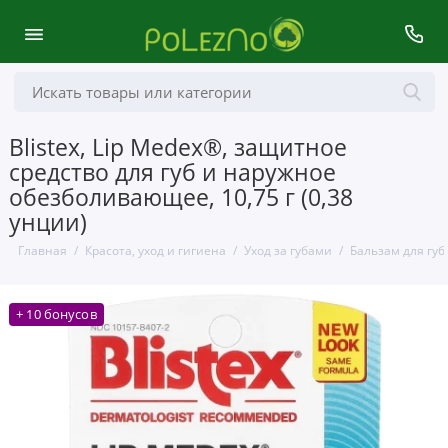
Blistex, Lip Medex®, защитное
средство для губ и наружное
обезболивающее, 10,75 г (0,38
унции)
Главная
Красота, уход и гигиена
Уход за губами
Бальзам для губ
+ 10 бонусов