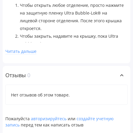
Чтобы открыть любое отделение, просто нажмите
на защитную пленку Ultra Bubble-Lok® на
лицевой стороне отделения. После этого крышка
откроется.
Чтобы закрыть, надавите на крышку, пока Ultra
Bubble-Lok® не захлопнется.
Читать дальше
Для очищения:
Достаньте из упаковки все лекарства и
протрите их влажной салфеткой.
Отзывы
0
Предупреждения
Примечание.
Всегда храните контейнеры с таблетками
Нет отзывов об этом товаре.
в недоступном для детей месте.
Не хранить в местах, подверженных воздействию
прямых солнечных лучей.
Пожалуйста
авторизируйтесь
или
создайте учетную
запись
перед тем как написать отзыв