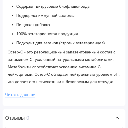
Содержит цитрусовые биофлавоноиды
Поддержка иммунной системы
Пищевая добавка
100% вегетарианская продукция
Подходит для веганов (строгих вегетарианцев)
Эстер-C - это революционный запатентованный состав с
витамином С, усиленный натуральными метаболитами.
Метаболиты способствуют усвоению витамина С
лейкоцитами. Эстер-C обладает нейтральным уровнем рН,
что делает его некислотным и безопасным для желудка.
Дневная доза продукции Эстер-C, содержащая 1000 мг,
Читать дальше
оказывает всестороннюю поддержку иммунной системы и
осуществляет антиокидантную защиту, на которую вы
можете положиться. Дополнительные биофлавоноиды
Отзывы
0
цитрусовых помогают организму лучше переваривать и
использовать витамин С.