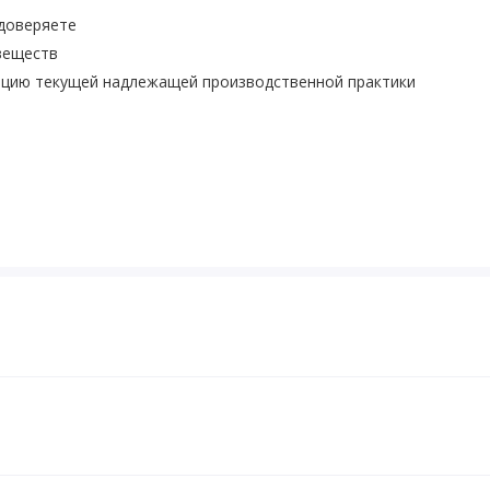
 доверяете
веществ
ацию текущей надлежащей производственной практики
лорий в 1 порции!
или взболтайте 1 мерную ложку порошка с прибл. 125 мл
 непосредственно перед употреблением.
предназначен только для взрослых. Данный продукт