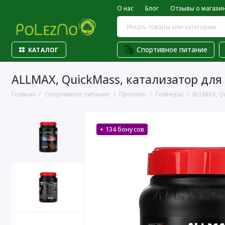
О нас
Блог
Отзывы о магази
Спортивное питание
КАТАЛОГ
ALLMAX, QuickMass, катализатор для 
Главная
Спортивное питание
Протеин
Гейнеры
ALLMAX, Qu
+ 134 бонусов