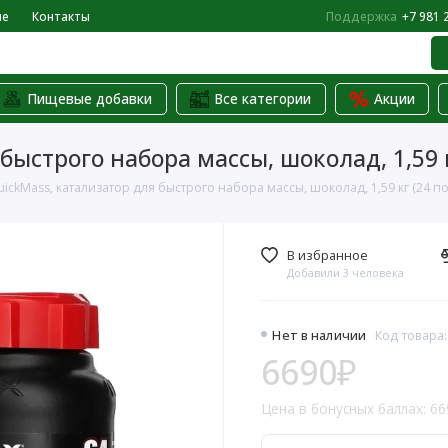
не
Контакты
Поддержка
+7 981 
Пищевые добавки
Все категории
Акции
быстрого набора массы, шоколад, 1,59 
ickMass, катализатор для быстрого набора массы, шоколад, 1,59 кг (24 п
В избранное
Добавили 3 человека
Нет в наличии
Код товара
6690₽
Цена в бонусных баллах: 66