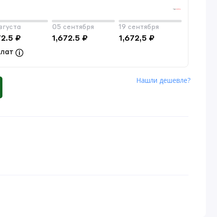
вгуста
05 сентября
19 сентября
72.5 ₽
1,672.5 ₽
1,672,5 ₽
плат
Нашли дешевле?