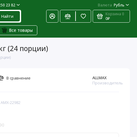
250 23 82
Валюта
Рубль
Корзина
0
Найти
0₽
Все товары
кг (24 порции)
орции)
ALLMAX
В сравнение
Производитель
: AMX-22982
90