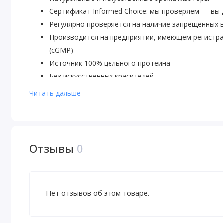
Сертификат Informed Choice: мы проверяем — вы
Регулярно проверяется на наличие запрещённых 
Производится на предприятии, имеющем регистр
(cGMP)
Источник 100% цельного протеина
Без искусственных красителей
Кошерный молочный продукт
Читать дальше
Подслащено сукралозой
Увеличение сухой мышечной массы: Более 1000 ка
Рекомендации по применению
Отзывы
0
Принимать по 1 мерной ложке 4 раза в день. Смешайте 
холодной воды или молока с низким содержанием жира
Нет отзывов об этом товаре.
Предупреждения
Применять только согласно инструкции. Этот продукт 