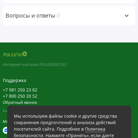
Пищевая
Вопросы и ответы
0
ценность
Размер порции:
1
таблетка
Количество
% от
в 1 порции
суточной
нормы
Интернет-магазин POLEZNOO.RU
Витамин С (в виде
300 мг
333%
аскорбиновой кислоты)
Поддержка
+7 981 250 23 82
Тиамин (в виде
15 мг
1250%
+7 800 250 20 52
мононитрата тиамина
B1)
Обратный звонок
Ежедневно в будние с 11:30 до 20:30, в выходные с 11:30 до 19:30
Рибофлавин (витамин
14,3 мг
1100%
Мы используем файлы cookie и другие средства
B2)
Мы в сети
сохранения предпочтений и анализа действий
посетителей сайта. Подробнее в
Политика
Ниацин (в виде
50 мг
313%
безопасности
. Нажмите «Принять», если даете
никотинамида)