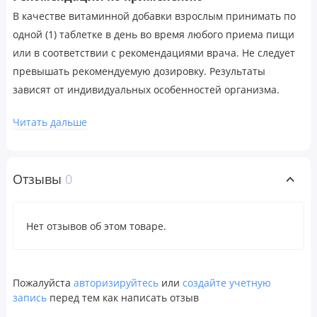
В качестве витаминной добавки взрослым принимать по
одной (1) таблетке в день во время любого приема пищи
или в соответствии с рекомендациями врача. Не следует
превышать рекомендуемую дозировку. Результаты
зависят от индивидуальных особенностей организма.
Предупреждения
Читать дальше
Перед началом применения продукта во время
беременности, кормления грудью или приема лекарств,
при наличии заболеваний или при планировании
Отзывы
0
медицинских процедур необходимо
проконсультироваться с врачом. При возникновении
Нет отзывов об этом товаре.
побочных реакций следует прекратить прием и
обратиться к врачу.
Хранить в недоступном для детей месте. Не использовать
Пожалуйста
авторизируйтесь
или
создайте учетную
при наличии дефектов или нарушении целостности
запись
перед тем как написать отзыв
упаковки. Хранить при комнатной температуре.