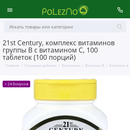
21st Century, комплекс витаминов
группы B с витамином C, 100
таблеток (100 порций)
Главная
Пищевые добавки
Витамины
Витамин B
Комплекс в
+ 24 бонусов