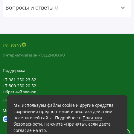
Вопросы и ответы
0
Предупреждения
Этот продукт содержит уксусную кислоту в высокой
концентрации. Может вызвать раздражение. Перед
началом применения во время беременности,
кормления грудью или приема лекарств, при наличии
заболеваний или при планировании медицинских
Интернет-магазин POLEZNOO.RU
процедур необходимо проконсультироваться с врачом.
При возникновении побочных реакций следует
Поддержка
прекратить прием и обратиться к врачу.
+7 981 250 23 82
+7 800 250 20 52
Хранить в недоступном для детей месте. Не
Обратный звонок
использовать, если на упаковке присутствуют следы
Ежедневно в будние с 11:30 до 20:30, в выходные с 11:30 до 19:30
вскрытия или защитная пленка повреждена. Хранить
Мы используем файлы cookie и другие средства
Мы в сети
сохранения предпочтений и анализа действий
при комнатной температуре.
посетителей сайта. Подробнее в
Политика
безопасности
. Нажмите «Принять», если даете
Пищевая ценность
согласие на это.