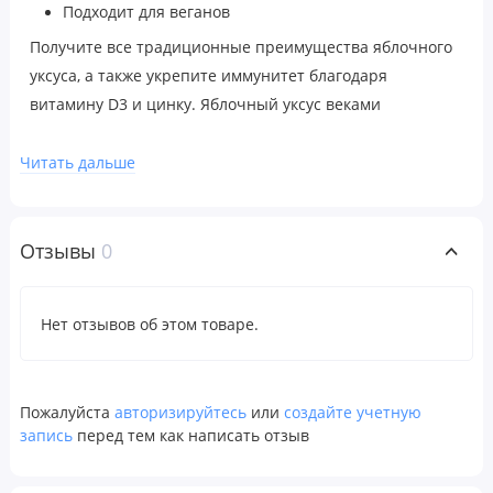
Подходит для веганов
Получите все традиционные преимущества яблочного
уксуса, а также укрепите иммунитет благодаря
витамину D3 и цинку. Яблочный уксус веками
использовался для поддержания здоровья и хорошего
самочувствия.
Читать дальше
‡ В 1 порции
Отзывы
0
Рекомендации по применению
В качестве пищевой добавки взрослым принимать по
Нет отзывов об этом товаре.
три (3) капсулы в день во время еды и запивать
большим количеством воды или в соответствии с
рекомендациями врача. Не отделяйте капсулу, а
Пожалуйста
авторизируйтесь
или
создайте учетную
глотайте ее целиком. Не превышайте рекомендуемую
запись
перед тем как написать отзыв
дозировку. Результаты зависят от индивидуальных
особенностей организма.