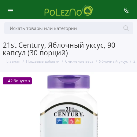
21st Century, Яблочный уксус, 90
капсул (30 порций)
Главная
Пищевые добавки
Снижение веса
Яблочный уксус
21
+ 42 бонусов