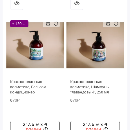
+ 150 бонусов
Краснополянская
Краснополянская
косметика, Бальзам-
косметика, Шампунь
кондиционер
"лавандовый", 250 мл
"лавандовый", 250 мл
870₽
870₽
217.5 ₽ x 4
217.5 ₽ x 4