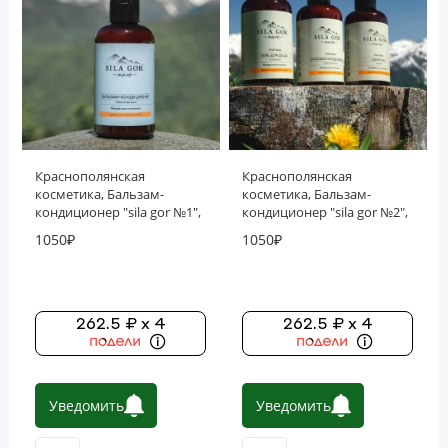
Уход за губами
Уход за полостью рта
Уход за телом
Краснополянская
Краснополянская
косметика, Бальзам-
косметика, Бальзам-
кондиционер "sila gor №1",
кондиционер "sila gor №2",
300 мл
300 мл
1050₽
1050₽
262.5 ₽ x 4
262.5 ₽ x 4
Уведомить
Уведомить